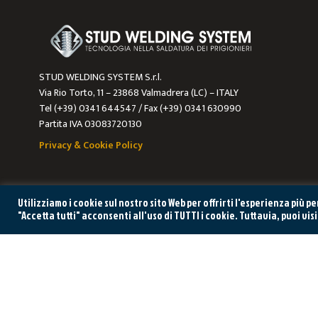
STUD WELDING SYSTEM S.r.l.
Via Rio Torto, 11 – 23868 Valmadrera (LC) – ITALY
Tel (+39) 0341 644547 / Fax (+39) 0341 630990
Partita IVA 03083720130
Privacy & Cookie Policy
Utilizziamo i cookie sul nostro sito Web per offrirti l'esperienza più 
"Accetta tutti" acconsenti all'uso di TUTTI i cookie. Tuttavia, puoi vis
HAI BISO