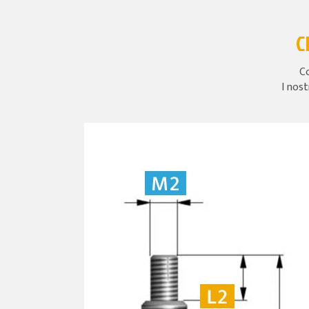
C
Co
I nost