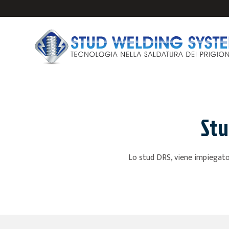
Stu
IMPIANTI E PISTO
Lo stud DRS, viene impiegato 
PRIGIONIERI PER 
ANCORAGGI PER S
FERULE CERAMICH