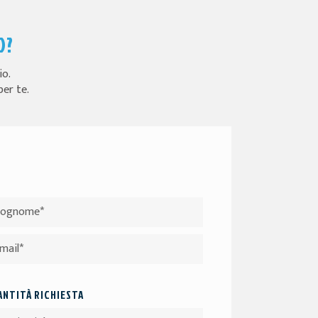
O?
io.
per te.
NTITÀ RICHIESTA