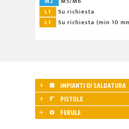
M2
M5/M6
L1
Su richiesta
L1
Su richiesta (min 10 m
IMPIANTI DI SALDATURA
PISTOLE
FERULE