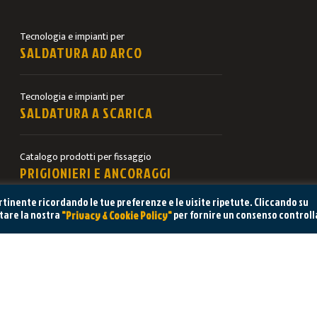
Tecnologia e impianti per
SALDATURA AD ARCO
Tecnologia e impianti per
SALDATURA A SCARICA
Catalogo prodotti per fissaggio
PRIGIONIERI E ANCORAGGI
pertinente ricordando le tue preferenze e le visite ripetute. Cliccando su
itare la nostra
per fornire un consenso controll
"Privacy & Cookie Policy"
GNO DI AIUTO? CHIEDI AL NOSTRO REPARTO TECN
website designed by:
Pixela / digital creativity