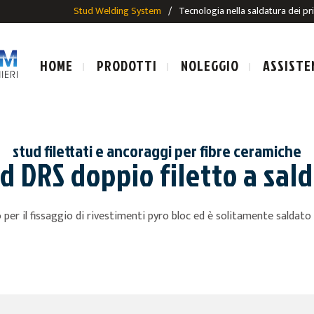
Stud Welding System
/
Tecnologia nella saldatura dei pr
HOME
PRODOTTI
NOLEGGIO
ASSISTE
stud filettati e ancoraggi per fibre ceramiche
d DRS doppio filetto a sal
LE SALDATURA AD ARCO
IMPIANTI E PISTOLE SALDAT
per il fissaggio di rivestimenti pyro bloc ed è solitamente saldato 
SALDATURA AD ARCO
PRIGIONIERI PER SALDATUR
ALDATURA AD ARCO
E