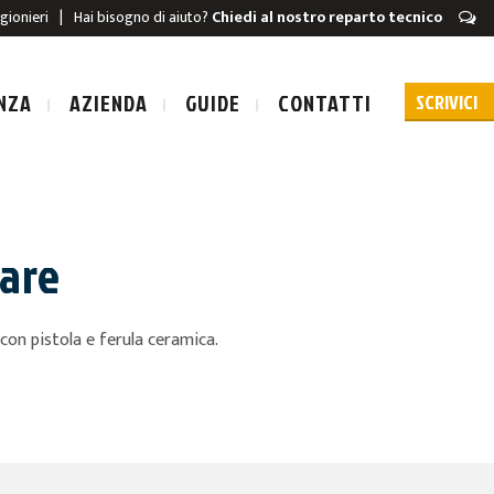
igionieri
|
Hai bisogno di aiuto?
Chiedi al nostro reparto tecnico
NZA
AZIENDA
GUIDE
CONTATTI
dare
URA A SCARICA
con pistola e ferula ceramica.
A A SCARICA