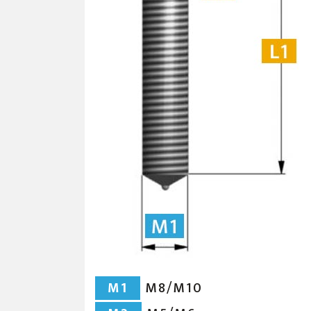
M1
M8/M10