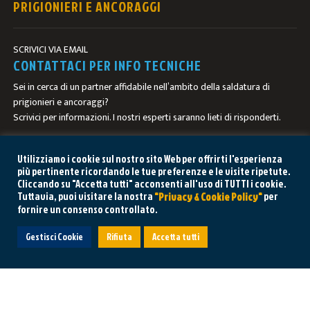
PRIGIONIERI E ANCORAGGI
SCRIVICI VIA EMAIL
CONTATTACI PER INFO TECNICHE
Sei in cerca di un partner affidabile nell’ambito della saldatura di
prigionieri e ancoraggi?
Scrivici per informazioni. I nostri esperti saranno lieti di risponderti.
CONTATTACI
Utilizziamo i cookie sul nostro sito Web per offrirti l'esperienza
più pertinente ricordando le tue preferenze e le visite ripetute.
Cliccando su "Accetta tutti" acconsenti all'uso di TUTTI i cookie.
Tuttavia, puoi visitare la nostra
per
"Privacy & Cookie Policy"
fornire un consenso controllato.
HAI BISOGNO DI AIUTO? CHIEDI AL
Gestisci Cookie
Rifiuta
Accetta tutti
NOSTRO REPARTO TECNICO
website designed by:
Pixela / digital creativity