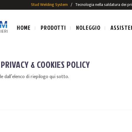
Stud Welding System
/
Tecnologia nella saldatura dei pr
HOME
PRODOTTI
NOLEGGIO
ASSISTE
PRIVACY & COOKIES POLICY
 dall’elenco di riepilogo qui sotto.
LE SALDATURA AD ARCO
IMPIANTI E PISTOLE SALDAT
SALDATURA AD ARCO
PRIGIONIERI PER SALDATUR
ALDATURA AD ARCO
E