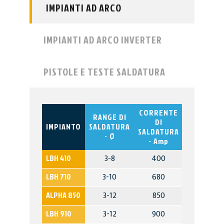
IMPIANTI AD ARCO
IMPIANTI AD ARCO INVERTER
PISTOLE E TESTE SALDATURA
CORRENTE
RANGE DI
TEMPO D
DI
IMPIANTO
SALDATURA
SALDATUR
SALDATURA
- Ø
- ms
- Amp
IMPIANTO
RANGE DI
CORRENTE
TEMPO D
3-8
400
40-350
LBH 410
SALDATURA
DI
SALDATUR
- Ø
SALDATURA
- ms
3-10
680
5-950
LBH 710
- Amp
3-12
850
200-850
ALPHA 850
3-12
900
5-950
LBH 910