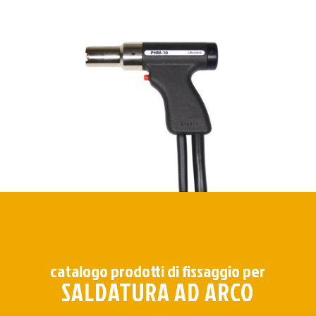
catalogo prodotti di fissaggio per
SALDATURA AD ARCO