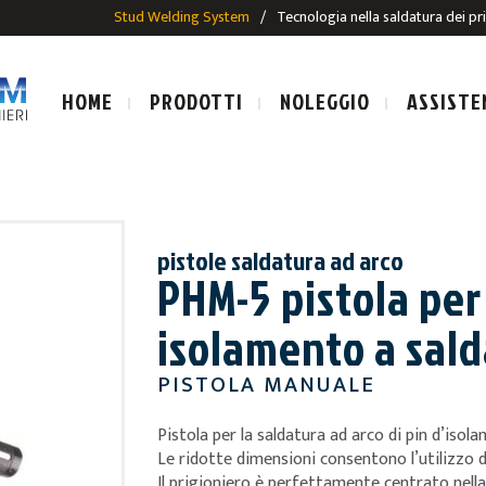
Stud Welding System
/
Tecnologia nella saldatura dei pr
HOME
PRODOTTI
NOLEGGIO
ASSISTE
pistole saldatura ad arco
PHM-5 pistola per
LE SALDATURA AD ARCO
IMPIANTI E PISTOLE SALDAT
isolamento a sald
SALDATURA AD ARCO
PRIGIONIERI PER SALDATUR
PISTOLA MANUALE
ALDATURA AD ARCO
E
Pistola per la saldatura ad arco di pin d’isol
Le ridotte dimensioni consentono l’utilizzo d
Il prigioniero è perfettamente centrato nella