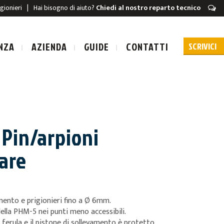
igionieri
|
Hai bisogno di aiuto?
Chiedi al nostro reparto tecnico
NZA
AZIENDA
GUIDE
CONTATTI
 Pin/arpioni
URA A SCARICA
are
A A SCARICA
amento e prigionieri fino a Ø 6mm.
ella PHM-5 nei punti meno accessibili.
 ferula e il pistone di sollevamento è protetto