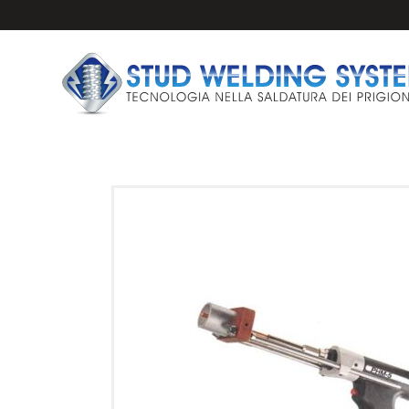
IMPIANTI E PISTO
PRIGIONIERI PER 
ANCORAGGI PER S
FERULE CERAMICH