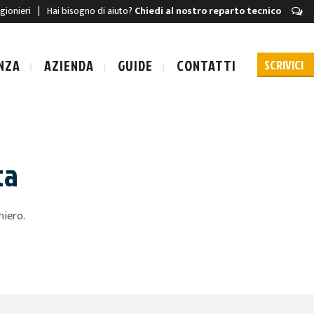
igionieri
|
Hai bisogno di aiuto?
Chiedi al nostro reparto tecnico
NZA
AZIENDA
GUIDE
CONTATTI
ta
URA A SCARICA
niero.
A A SCARICA