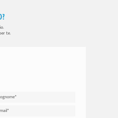
O?
io.
per te.