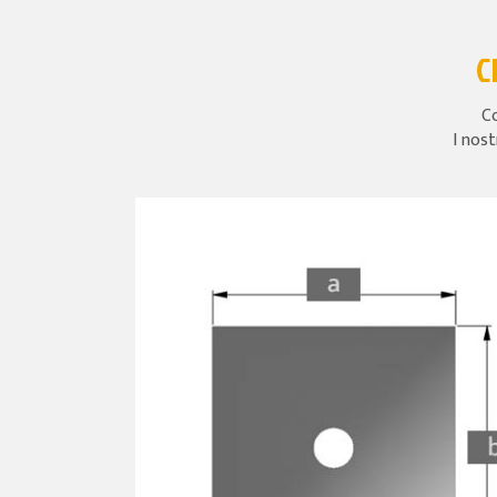
C
Co
I nost