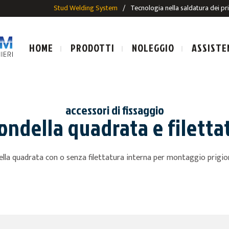
Stud Welding System
/
Tecnologia nella saldatura dei pr
HOME
PRODOTTI
NOLEGGIO
ASSISTE
accessori di fissaggio
ondella quadrata e filetta
LE SALDATURA AD ARCO
IMPIANTI E PISTOLE SALDAT
lla quadrata con o senza filettatura interna per montaggio prigio
SALDATURA AD ARCO
PRIGIONIERI PER SALDATUR
ALDATURA AD ARCO
E