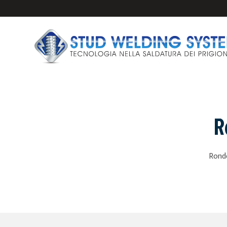
R
IMPIANTI E PISTO
Ronde
PRIGIONIERI PER 
ANCORAGGI PER S
FERULE CERAMICH