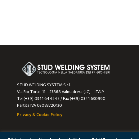
STUD WELDING SYSTEM S.r.l.
Via Rio Torto, 11 – 23868 Valmadrera (LC) – ITALY
Tel (+39) 0341 644547 / Fax (+39) 0341 630990
Partita IVA 03083720130
Privacy & Cookie Policy