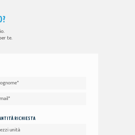
O?
io.
per te.
NTITÀ RICHIESTA