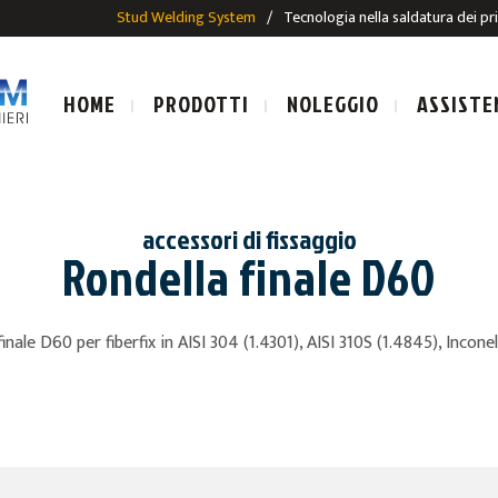
Stud Welding System
/
Tecnologia nella saldatura dei pr
HOME
PRODOTTI
NOLEGGIO
ASSISTE
accessori di fissaggio
Rondella finale D60
LE SALDATURA AD ARCO
IMPIANTI E PISTOLE SALDAT
finale D60 per fiberfix in AISI 304 (1.4301), AISI 310S (1.4845), Incone
SALDATURA AD ARCO
PRIGIONIERI PER SALDATUR
ALDATURA AD ARCO
E