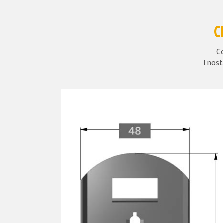
C
Co
I nost