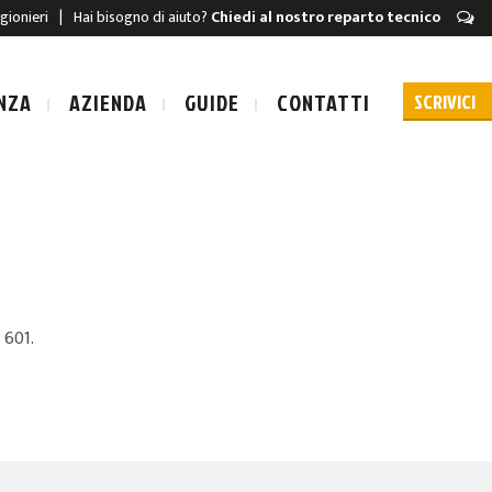
igionieri
|
Hai bisogno di aiuto?
Chiedi al nostro reparto tecnico
NZA
AZIENDA
GUIDE
CONTATTI
URA A SCARICA
l 601.
A A SCARICA