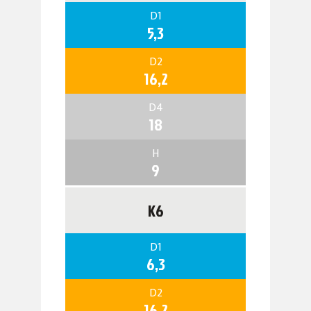
D1
5,3
D2
16,2
D4
18
H
9
K6
D1
6,3
D2
16,2