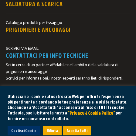
SALDATURA A SCARICA
Catalogo prodotti per fissaggio
PRIGIONIERI E ANCORAGGI
SCRIVICI VIA EMAIL
CONTATTACI PER INFO TECNICHE
Sei in cerca di un partner affidabile nell’ambito della saldatura di
prigionieri e ancoraggi?
Scrivici per informazioni. I nostri esperti saranno lieti di risponderti.
CONTATTACI
Utilizziamo i cookie sul nostro sito Web per offrirti l'esperienza
più pertinente ricordando le tue preferenze e le visite ripetute.
Cliccando su "Accetta tutti" acconsenti all'uso di TUTTI i cookie.
Tuttavia, puoi visitare la nostra
per
"Privacy & Cookie Policy"
fornire un consenso controllato.
HAI BISOGNO DI AIUTO? CHIEDI AL
Gestisci Cookie
Rifiuta
Accetta tutti
NOSTRO REPARTO TECNICO