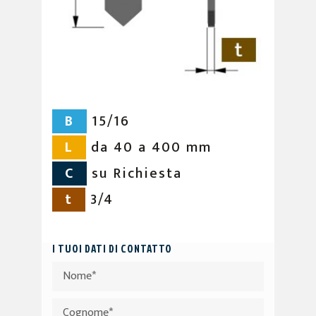
B
15/16
L
da 40 a 400 mm
C
su Richiesta
t
3/4
I TUOI DATI DI CONTATTO