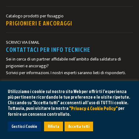
Catalogo prodotti per fissaggio
PRIGIONIERI E ANCORAGGI
SCRIVICI VIA EMAIL
CONTATTACI PER INFO TECNICHE
Sei in cerca di un partner affidabile nell’ambito della saldatura di
prigionieri e ancoraggi?
Scrivici per informazioni. I nostri esperti saranno lieti di risponderti.
CONTATTACI
Utilizziamo i cookie sul nostro sito Web per offrirti l'esperienza
più pertinente ricordando le tue preferenze e le visite ripetute.
Cliccando su "Accetta tutti" acconsenti all'uso di TUTTI i cookie.
Tuttavia, puoi visitare la nostra
per
"Privacy & Cookie Policy"
fornire un consenso controllato.
HAI BISOGNO DI AIUTO? CHIEDI AL
Gestisci Cookie
Rifiuta
Accetta tutti
NOSTRO REPARTO TECNICO