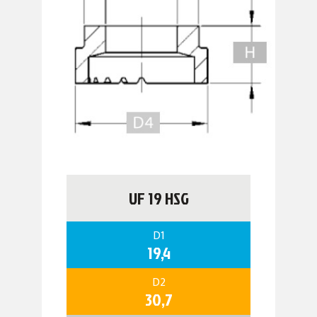
UF 19 HSG
D1
19,4
D2
30,7