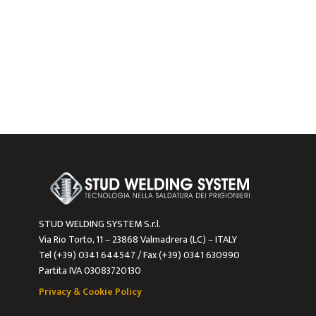
STUD WELDING SYSTEM S.r.l.
Via Rio Torto, 11 – 23868 Valmadrera (LC) – ITALY
Tel (+39) 0341 644547 / Fax (+39) 0341 630990
Partita IVA 03083720130
Privacy & Cookie Policy