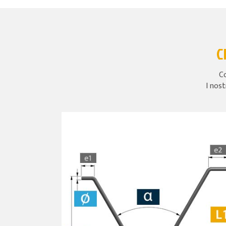
C
Co
I nost