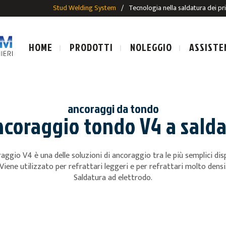
Stud Welding System
/
Tecnologia nella saldatura dei pr
HOME
PRODOTTI
NOLEGGIO
ASSISTE
ancoraggi da tondo
coraggio tondo V4 a sald
LE SALDATURA AD ARCO
IMPIANTI E PISTOLE SALDAT
aggio V4 è una delle soluzioni di ancoraggio tra le più semplici disp
SALDATURA AD ARCO
PRIGIONIERI PER SALDATUR
Viene utilizzato per refrattari leggeri e per refrattari molto densi
Saldatura ad elettrodo.
ALDATURA AD ARCO
E