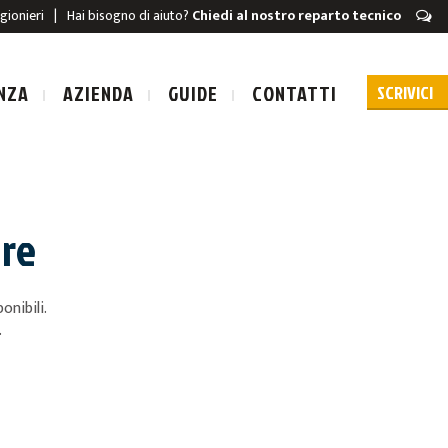
igionieri
|
Hai bisogno di aiuto?
Chiedi al nostro reparto tecnico
NZA
AZIENDA
GUIDE
CONTATTI
are
URA A SCARICA
onibili.
A A SCARICA
.