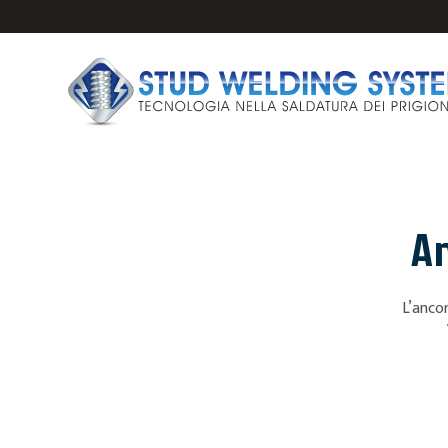
An
IMPIANTI E PISTO
L’ancor
PRIGIONIERI PER 
ANCORAGGI PER S
FERULE CERAMICH