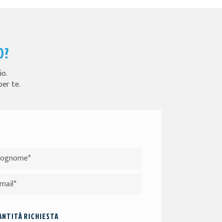
O?
io.
per te.
NTITÀ RICHIESTA