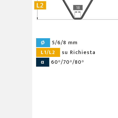
Ø
5/6/8 mm
L1/L2
su Richiesta
α
60°/70°/80°