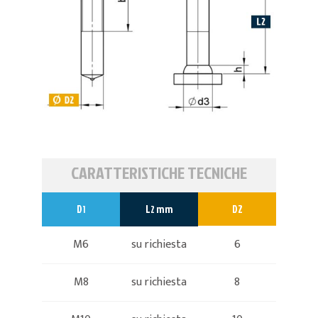
CARATTERISTICHE TECNICHE
D
L
mm
D2
1
2
M6
su richiesta
6
M8
su richiesta
8