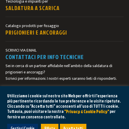
Tecnologia e impianti per
SALDATURA A SCARICA
Catalogo prodotti per fissaggio
PRIGIONIERI E ANCORAGGI
SCRIVICI VIA EMAIL
CONTATTACI PER INFO TECNICHE
Sei in cerca di un partner affidabile nell’ambito della saldatura di
prigionieri e ancoraggi?
Scrivici per informazioni. I nostri esperti saranno lieti di risponderti.
CONTATTACI
Utilizziamo i cookie sul nostro sito Web per offrirti l'esperienza
più pertinente ricordando le tue preferenze e le visite ripetute.
Cliccando su "Accetta tutti" acconsenti all'uso di TUTTI i cookie.
Tuttavia, puoi visitare la nostra
per
"Privacy & Cookie Policy"
fornire un consenso controllato.
HAI BISOGNO DI AIUTO? CHIEDI AL
Gestisci Cookie
Rifiuta
Accetta tutti