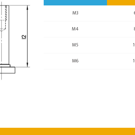
M3
M4
M5
M6