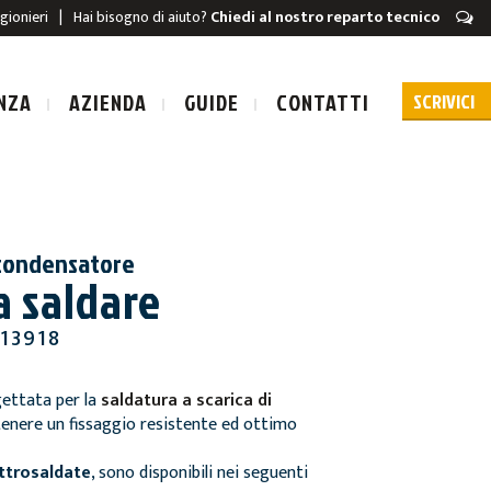
igionieri
|
Hai bisogno di aiuto?
Chiedi al nostro reparto tecnico
NZA
AZIENDA
GUIDE
CONTATTI
i condensatore
a saldare
URA A SCARICA
13918
A A SCARICA
gettata per la
saldatura a scarica di
tenere un fissaggio resistente ed ottimo
ttrosaldate
, sono disponibili nei seguenti