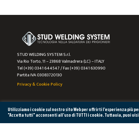
STUD WELDING SYSTEM S.r.l.
Via Rio Torto, 11 – 23868 Valmadrera (LC) – ITALY
Tel (+39) 0341 644547 / Fax (+39) 0341 630990
Partita IVA 03083720130
Privacy & Cookie Policy
Utilizziamo i cookie sul nostro sito Web per offrirti l'esperienza più 
"Accetta tutti" acconsenti all'uso di TUTTI i cookie. Tuttavia, puoi vis
HAI BISO