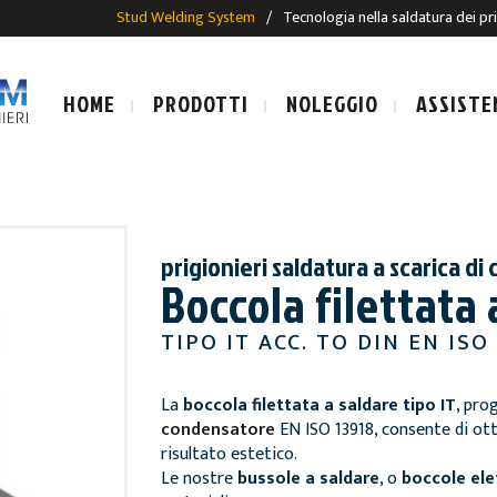
Stud Welding System
/
Tecnologia nella saldatura dei pr
HOME
PRODOTTI
NOLEGGIO
ASSISTE
prigionieri saldatura a scarica d
Boccola filettata 
LE SALDATURA AD ARCO
IMPIANTI E PISTOLE SALDAT
TIPO IT ACC. TO DIN EN ISO 
SALDATURA AD ARCO
PRIGIONIERI PER SALDATUR
ALDATURA AD ARCO
La
boccola filettata a saldare tipo IT
, pro
condensatore
EN ISO 13918, consente di ot
E
risultato estetico.
Le nostre
bussole a saldare
, o
boccole ele