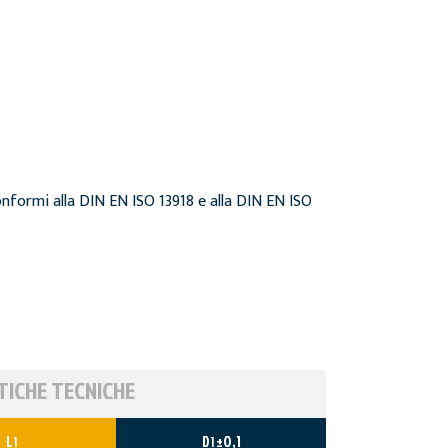
onformi alla DIN EN ISO 13918 e alla DIN EN ISO
TICHE TECNICHE
L
D
±0,1
1
1