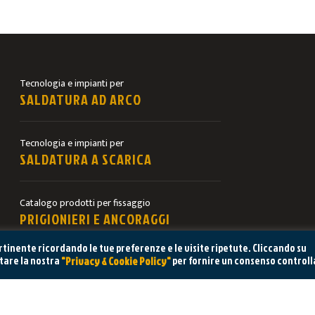
Tecnologia e impianti per
SALDATURA AD ARCO
Tecnologia e impianti per
SALDATURA A SCARICA
Catalogo prodotti per fissaggio
PRIGIONIERI E ANCORAGGI
pertinente ricordando le tue preferenze e le visite ripetute. Cliccando su
itare la nostra
per fornire un consenso controll
"Privacy & Cookie Policy"
GNO DI AIUTO? CHIEDI AL NOSTRO REPARTO TECN