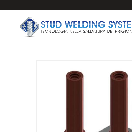
IMPIANTI E PISTO
PRIGIONIERI PER 
ANCORAGGI PER S
FERULE CERAMICH