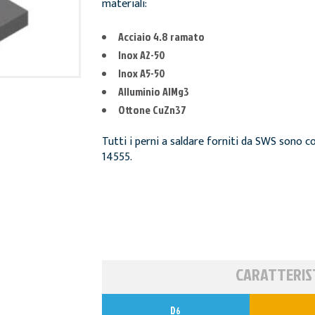
materiali:
Acciaio 4.8 ramato
Inox A2-50
Inox A5-50
Alluminio AlMg3
Ottone CuZn37
Tutti i perni a saldare forniti da SWS sono c
14555.
CARATTERIS
D
6