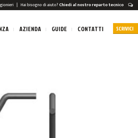
igionieri
|
Hai bisogno di aiuto?
Chiedi al nostro reparto tecnico
NZA
AZIENDA
GUIDE
CONTATTI
URA A SCARICA
A A SCARICA