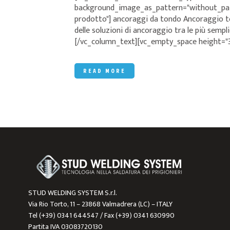
background_image_as_pattern="without_patte
prodotto"] ancoraggi da tondo Ancoraggio t
delle soluzioni di ancoraggio tra le più sempli
[/vc_column_text][vc_empty_space height="35
READ MORE
STUD WELDING SYSTEM S.r.l.
Via Rio Torto, 11 – 23868 Valmadrera (LC) – ITALY
Tel (+39) 0341 644547 / Fax (+39) 0341 630990
Partita IVA 03083720130