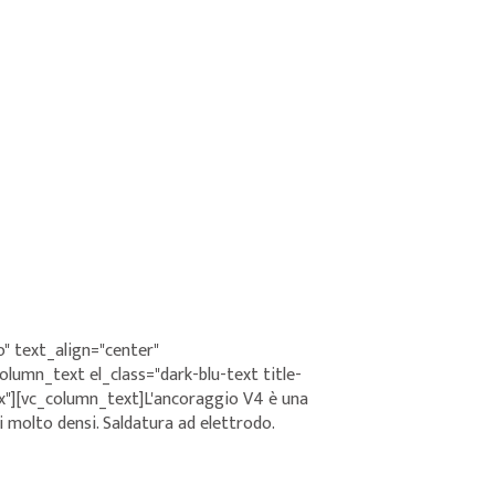
" text_align="center"
umn_text el_class="dark-blu-text title-
x"][vc_column_text]L'ancoraggio V4 è una
ri molto densi. Saldatura ad elettrodo.