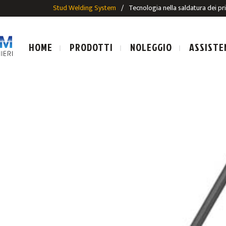
Stud Welding System
/
Tecnologia nella saldatura dei pr
HOME
PRODOTTI
NOLEGGIO
ASSISTE
LE SALDATURA AD ARCO
IMPIANTI E PISTOLE SALDAT
SALDATURA AD ARCO
PRIGIONIERI PER SALDATUR
ALDATURA AD ARCO
E