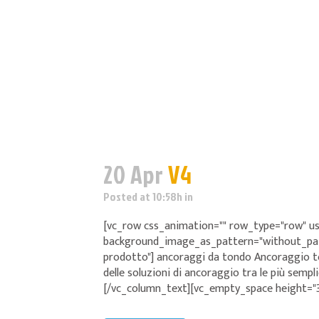
20 Apr
V4
Posted at 10:58h
in
[vc_row css_animation="" row_type="row" us
background_image_as_pattern="without_patte
prodotto"] ancoraggi da tondo Ancoraggio t
delle soluzioni di ancoraggio tra le più sempli
[/vc_column_text][vc_empty_space height="35