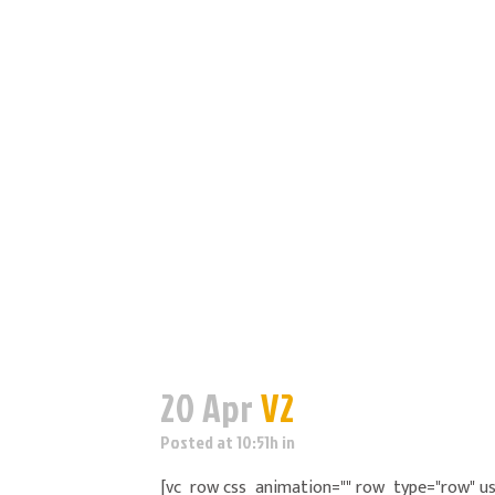
20 Apr
V2
Posted at 10:51h
in
[vc_row css_animation="" row_type="row" us