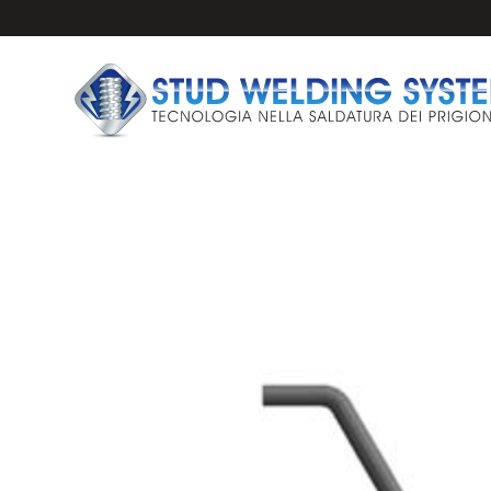
IMPIANTI E PISTO
PRIGIONIERI PER 
ANCORAGGI PER S
FERULE CERAMICH