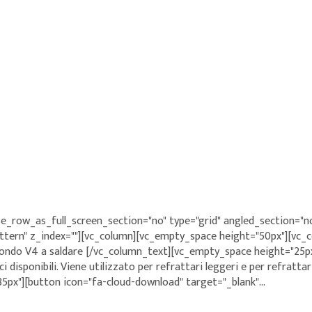
e_row_as_full_screen_section="no" type="grid" angled_section="no
rn" z_index=""][vc_column][vc_empty_space height="50px"][vc_col
ondo V4 a saldare [/vc_column_text][vc_empty_space height="25p
ci disponibili. Viene utilizzato per refrattari leggeri e per refratta
px"][button icon="fa-cloud-download" target="_blank"...