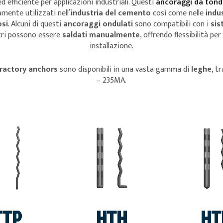
d efficiente per applicazioni industriali. Questi
ancoraggi da tond
ente utilizzati nell’
industria del cemento
così come nelle
indu
osi
. Alcuni di questi
ancoraggi ondulati
sono compatibili con i
sis
tri possono essere
saldati manualmente
, offrendo flessibilità pe
installazione.
fractory anchors
sono disponibili in una vasta gamma di
leghe
, t
– 235MA.
VEDI
VEDI
VED
CTP
HTH
HT