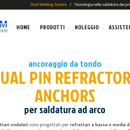
Stud Welding System
/
Tecnologia nella saldatura dei pr
HOME
PRODOTTI
NOLEGGIO
ASSISTE
ancoraggio da tondo
UAL PIN REFRACTO
LE SALDATURA AD ARCO
IMPIANTI E PISTOLE SALDAT
ANCHORS
SALDATURA AD ARCO
PRIGIONIERI PER SALDATUR
ALDATURA AD ARCO
per saldatura ad arco
E
ttari ondulati
sono progettati per
refrattari a bassa e media 