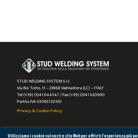
STUD WELDING SYSTEM S.r.l.
Via Rio Torto, 11 – 23868 Valmadrera (LC) – ITALY
Tel (+39) 0341 644547 / Fax (+39) 0341 630990
Partita IVA 03083720130
Privacy & Cookie Policy
Utilizziamo i cookie sul nostro sito Web per offrirti l'esperienza più 