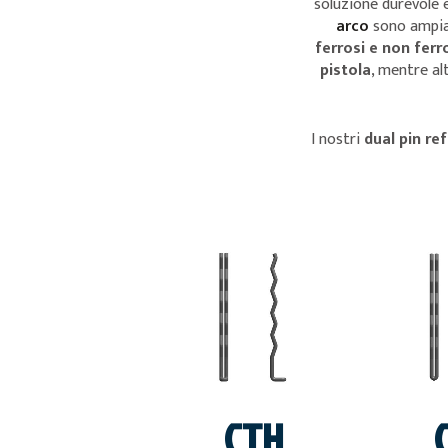
soluzione durevole e
arco
sono ampiam
ferrosi e non ferr
pistola
, mentre al
I nostri
dual pin re
VEDI
CTH