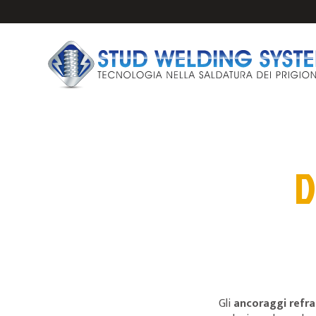
D
IMPIANTI E PISTO
PRIGIONIERI PER 
ANCORAGGI PER S
FERULE CERAMICH
Gli
ancoraggi refra