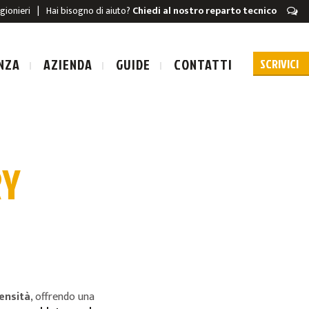
igionieri
|
Hai bisogno di aiuto?
Chiedi al nostro reparto tecnico
NZA
AZIENDA
GUIDE
CONTATTI
RY
URA A SCARICA
A A SCARICA
densità
, offrendo una