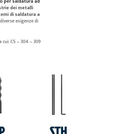
o per saldatura ad
strie dei metalli
temi di saldatura a
r diverse esigenze di
ra cui: CS – 304 – 309
I
VEDI
P
STH