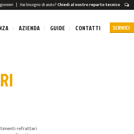
igionieri
|
Hai bisogno di aiuto?
Chiedi al nostro reparto tecnico
NZA
AZIENDA
GUIDE
CONTATTI
RI
URA A SCARICA
A A SCARICA
timenti refrattari