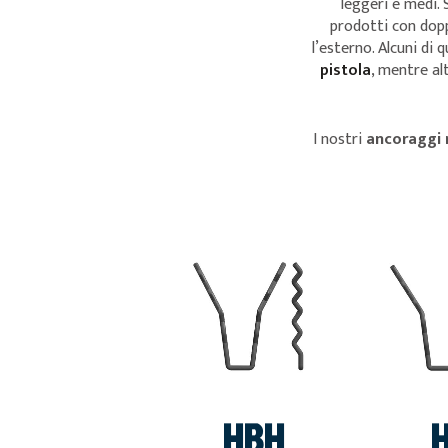
leggeri e medi.
prodotti con dopp
l’esterno. Alcuni di 
pistola
, mentre al
I nostri
ancoraggi r
VEDI
HBH