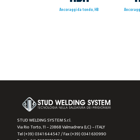
Ancoraggi da tondo, HB
Ancoragg
STUD WELDING SYSTEM S.r.l.
Via Rio Torto, 11 – 23868 Valmadrera (LC) – ITALY
Tel (+39) 0341 644547 / Fax (+39) 0341 630990