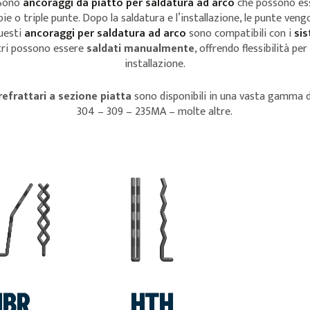
 Sono
ancoraggi da piatto per saldatura ad arco
che possono ess
ie o triple punte. Dopo la saldatura e l’installazione, le punte ven
questi
ancoraggi per saldatura ad arco
sono compatibili con i
sis
tri possono essere
saldati manualmente
, offrendo flessibilità pe
installazione.
efrattari a sezione piatta
sono disponibili in una vasta gamma di
304 – 309 – 235MA – molte altre.
VEDI
VEDI
HBR
HTH