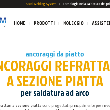
Stud Welding System
/
Tecnologia nella saldatura dei pr
HOME
PRODOTTI
NOLEGGIO
ASSISTE
ancoraggi da piatto
NCORAGGI REFRATTA
LE SALDATURA AD ARCO
IMPIANTI E PISTOLE SALDAT
A SEZIONE PIATTA
SALDATURA AD ARCO
PRIGIONIERI PER SALDATUR
ALDATURA AD ARCO
per saldatura ad arco
E
rattari a sezione piatta
sono progettati principalmente per rives