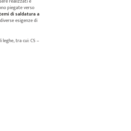
ere realizzati e
gono piegate verso
temi di saldatura a
r diverse esigenze di
 leghe, tra cui: CS –