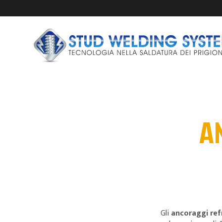
A
IMPIANTI E PISTO
PRIGIONIERI PER 
ANCORAGGI PER S
FERULE CERAMICH
Gli
ancoraggi ref