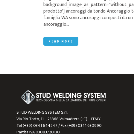
background_image_as_pattern="without_patte
prodotto"] ancoraggi da tondo Ancoraggio t
famiglia WA sono ancoraggi composti da un an
ancoraggio...
READ MORE
STUD WELDING SYSTEM S.r.l.
Via Rio Torto, 11 – 23868 Valmadrera (LC) – ITALY
Tel (+39) 0341 644547 / Fax (+39) 0341 630990
Partita IVA 03083720130