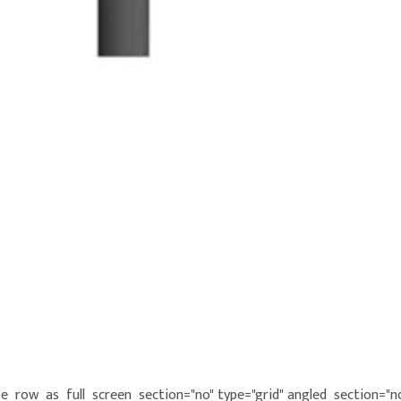
e_row_as_full_screen_section="no" type="grid" angled_section="no