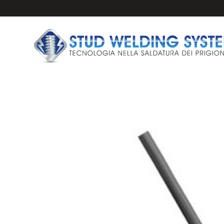
IMPIANTI E PISTO
PRIGIONIERI PER 
ANCORAGGI PER S
FERULE CERAMICH