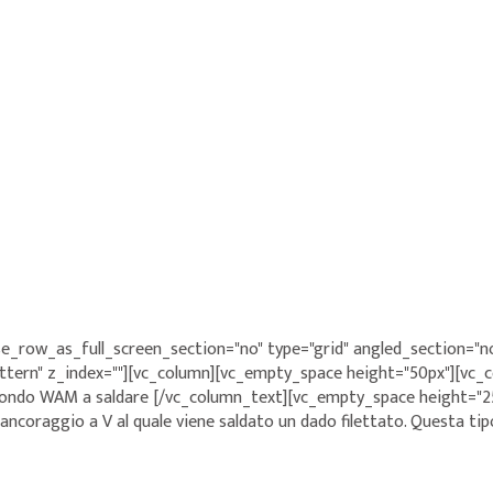
e_row_as_full_screen_section="no" type="grid" angled_section="no
rn" z_index=""][vc_column][vc_empty_space height="50px"][vc_col
ondo WAM a saldare [/vc_column_text][vc_empty_space height="25p
coraggio a V al quale viene saldato un dado filettato. Questa tip