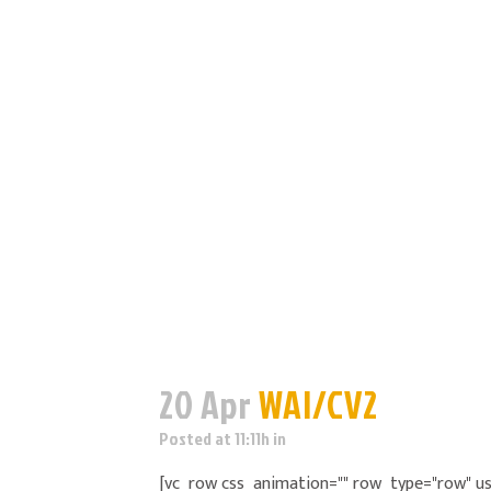
20 Apr
WAI/CV2
Posted at 11:11h
in
[vc_row css_animation="" row_type="row" us