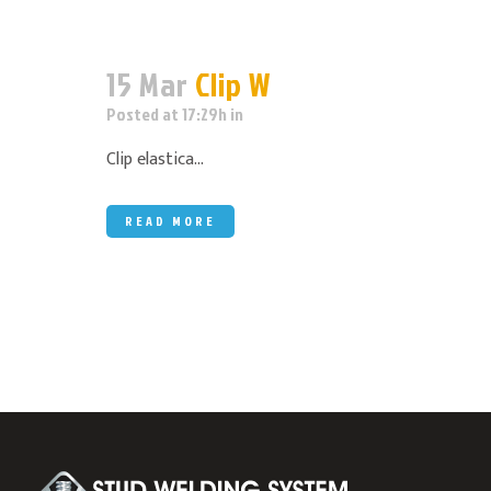
15 Mar
Clip W
Posted at 17:29h
in
Clip elastica...
READ MORE